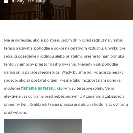
Rubriky:
Produkty
Nie je nič lepšie, ako si po stresujúcom dni v práci sadnúť na vlastnú
terasu a užívať si pohodlie a pokoj na čerstvom vzduchu. Chvíľku pre
seba, či posedenie s rodinou alebo priateľmi, presne to nám ponúka
tento výnimočný priestor nášho bývania. Niekedy však pohodlie
naruší príliš páliace slnečné lúče. Vtedy by sme boli vďační za nejaký
spôsob, ako sa postarať o tieň. Presne takú možnosť nám ponúka
moderné
tienenie na terasu
, ktorými sú terasové rolety. Veľmi
efektívne vás ochránia pred nebezpečným UV žiarením a zabezpečia
príjemný tieň. Kvalita ich tkania prináša aj ďalšiu výhodu, a to ochranu
pred vetrom.