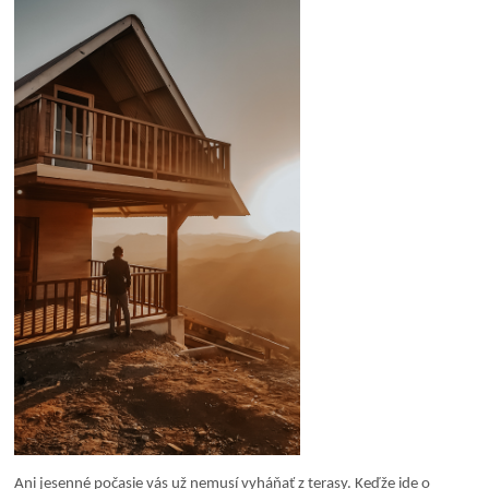
Ani jesenné počasie vás už nemusí vyháňať z terasy. Keďže ide o