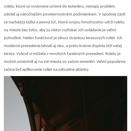
rolety, ktoré sú vyslovene určené do exteriéru, nemajú problém
odolať aj náročnejším poveternostným podmienkam. V spodnej časti
sa nachádza ťažká a pevná tyč, ktorá svojou hmotnosťou udrží roletu
na mieste bez toho, aby ju vietor rozfúkal. Ich ovládanie je veľmi
pohodlné. Nielen funkčnosť je silnou stránkou terasových roliet. Ich
moderné prevedenie lahodí aj oku, a preto krásne doplnia štýl vašej
terasy. Vybrať si môžete z mnohých farebných prevedení. Rolety je
možné umiestniť aj na iné miesta vo vašom exteriéri. Veľmi populárne
začína byť aplikovanie roliet na záhradné altánky.