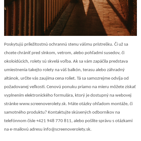
Poskytujú príležitostnú ochrannú stenu vášmu prístrešku. Či už sa
chcete chrániť pred slnkom, vetrom, alebo pohľadmi susedov, či
okoloidúcich, rolety sú skvelá voľba. Ak sa vám zapáčila predstava
umiestnenia takejto rolety na váš balkón, terasu alebo záhradný
altánok, určite vás zaujíma cena roliet. Tá sa samozrejme odvíja od
požadovanej veľkosti. Cenovú ponuku priamo na mieru môžete získať
vyplnením elektronického formulára, ktorý je dostupný na webovej
stránke www.screenoverolety.sk. Máte otázky ohľadom montáže, či
samotného produktu? Kontaktujte skúsených odborníkov na
telefónnom čísle +421 948 770 811, alebo pošlite správu s otázkami
na e-mailovú adresu info@screenoverolety.sk.