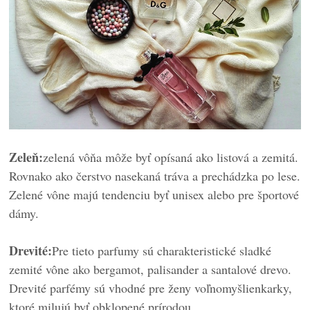
Zeleň:
zelená vôňa môže byť opísaná ako listová a zemitá.
Rovnako ako čerstvo nasekaná tráva a prechádzka po lese.
Zelené vône majú tendenciu byť unisex alebo pre športové
dámy.
Drevité:
Pre tieto parfumy sú charakteristické sladké
zemité vône ako bergamot, palisander a santalové drevo.
Drevité parfémy sú vhodné pre ženy voľnomyšlienkarky,
ktoré milujú byť obklopené prírodou.