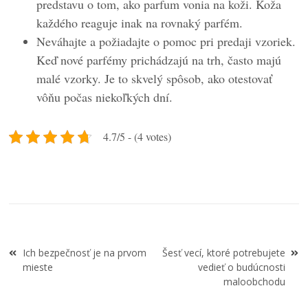
predstavu o tom, ako parfum vonia na koži. Koža
každého reaguje inak na rovnaký parfém.
Neváhajte a požiadajte o pomoc pri predaji vzoriek.
Keď nové parfémy prichádzajú na trh, často majú
malé vzorky. Je to skvelý spôsob, ako otestovať
vôňu počas niekoľkých dní.
4.7/5 - (4 votes)
Navigace
Ich bezpečnosť je na prvom
Šesť vecí, ktoré potrebujete
pro
mieste
vedieť o budúcnosti
příspěvek
maloobchodu