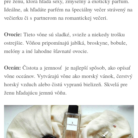
pre ženu, ktorá hľadá sexy, zmyselný a exotický parfum.
Ideálne, ak hľadáte parfém na špeciálny večer strávený na
večierku či s partnerom na romantickej večeri.
Ovocie:
Tieto vône sú sladké, svieže a niekedy trošku
ostrejšie. Vôňou pripomínajú jablká, broskyne, bobule,
melóny a iné lahodne šťavnaté ovocie.
Oceán:
Čistota a jemnosť je najlepší spôsob, ako opísať
vône oceánov. Vytvárajú vône ako morský vánok, čerstvý
horský vzduch alebo čistú vypranú bielizeň. Skvelá pre
ženu hľadajúcu jemnú vôňu.