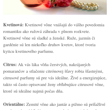
Kvetinová:
Kvetinové vône vnášajú do vášho povedomia
romantiku ako ružová záhrada v plnom rozkvete.
Kvetinové vône sú sladké a ženské. Ruže, jazmín či
gardénie sú len niekoľko druhov kvetov, ktoré tvoria
kyticu kvetinového parfumu.
Citrus:
Ak vás láka vôňa čerstvých, nakrájaných
pomarančov a stlačenie citrónovej šťavy robia šťastnými,
citrusové parfumy sú pre vás ideálne. Živé a energizujúce,
takto sú často opisované ženy obľubujúce citrusové vône,
ktoré sú ideálne najmä počas dňa.
Orientálne:
Zemité vône ako jantár a pižmo sú príťažlivé