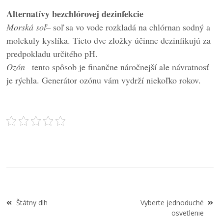
Alternatívy bezchlórovej dezinfekcie
Morská soľ
– soľ sa vo vode rozkladá na chlórnan sodný a
molekuly kyslíka. Tieto dve zložky účinne dezinfikujú za
predpokladu určitého pH.
Ozón
– tento spôsob je finančne náročnejší ale návratnosť
je rýchla. Generátor ozónu vám vydrží niekoľko rokov.
Navigace
Štátny dlh
Vyberte jednoduché
pro
osvetlenie