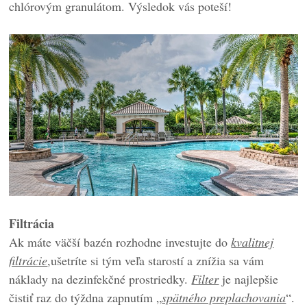
chlórovým granulátom. Výsledok vás poteší!
Filtrácia
Ak máte väčší bazén rozhodne investujte do
kvalitnej
filtrácie
,ušetríte si tým veľa starostí a znížia sa vám
náklady na dezinfekčné prostriedky.
Filter
je najlepšie
čistiť raz do týždna zapnutím „
spätného preplachovania
“.