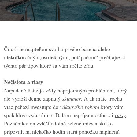
Či už ste majiteľom svojho prvého bazéna alebo
niekoľkoročným,ostrieľaným „potápačom“ prečítajte si
týchto pár tipov,ktoré sa vám určite zídu.
Nečistota a riasy
Napadané lístie je vždy nepríjemným problémom,ktorý
ale vyrieši denne zapnutý
skimmer
. A ak máte trochu
viac peňazí investujte do
vákuového robota
,ktorý vám
spoľahlivo vyčistí dno. Ďalšou nepríjemnosťou sú
riasy
.
Poznámka: na zvlášť odolné zelené miesta skúste
pripevniť na niekoľko hodín starú ponožku naplnenú