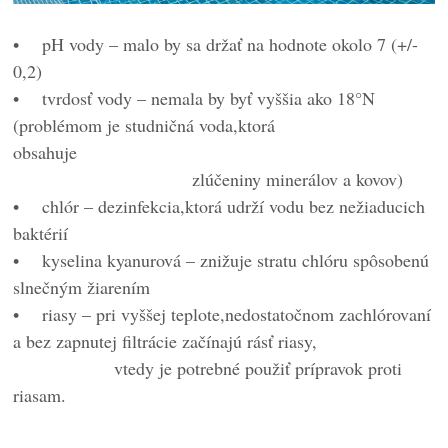
• pH vody – malo by sa držať na hodnote okolo 7 (+/-
0,2)
• tvrdosť vody – nemala by byť vyššia ako 18°N
(problémom je studničná voda,ktorá
obsah
zlúčeniny minerálov a kovov)
• chlór – dezinfekcia,ktorá udrží vodu bez nežiaducich
baktérií
• kyselina kyanurová – znižuje stratu chlóru spôsobenú
slnečným žiarením
• riasy – pri vyššej teplote,nedostatočnom zachlórovaní
a bez zapnutej filtrácie začínajú rásť riasy,
vtedy je potrebné použiť prípravok proti
riasam.