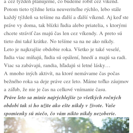
a cez týždeň plánujeme, čo budeme robiť cez víkend.
Potom tieto týždne letia neuveriteľne rýchlo, lebo stále
každý týždeň sa tešíme na ďalší a ďalší víkend. Aj keď ste
práve vy doma, tak blízki ľudia alebo priatelia, s ktorými
chcete stráviť čas majú čas len cez víkendy. A preto sú
tieto dni také krátke. No tešíme sa na ne ako nikdy.
Leto je najkrajšie obdobie roka. Všetko je také veselé,
ľudia viac míňajú, ľudia sú opálení, hnedí a majú sa radi.
Viac sa zabávajú, randia, hľadajú si letné lásky…
A mnoho iných aktivít, na ktoré nemávame čas počas
bežného roka sa deje práve cez leto. Máme toľko záujmov
a záľub, že nie je čas na celkové vnímanie času.
Práve leto sa minie najrýchlejšie zo všetkých ročných
období tak si ho užite ako ešte nikdy v živote. Vaše
spomienky sú niečo, čo vám nikto nikdy nezoberie.