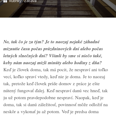
Rubriky:
Zábava
No, tak čo je za tým? Je to naozaj nejaké záhadné
miznutie času počas prázdninových dní alebo počas
letných slnečných dní? Všimli by sme si niečo také,
keby nám naozaj mizli minúty alebo hodiny z dňa?
Keď je človek doma, tak má pocit, že nespraví ani toľko
vecí, koľko spraví vtedy, keď nie je doma. Je to naozaj
tak, pretože keď človek príde domov z práce je ešte
nútený fungovať ďalej. Keď nespraví danú vec hneď, tak
ju už potom pravdepodobne nespraví. Naopak, keď je
doma, tak si danú záležitosť, povinnosť môže odložiť na
neskôr a vykonať ju až potom. Veď je predsa doma